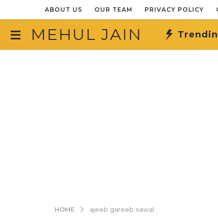
ABOUT US
OUR TEAM
PRIVACY POLICY
MEHUL JAIN
Trendi
HOME
ajeeb gareeb sawal