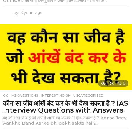
OFFICER का जो इंटरव्यू होता है उसमे इतना अजीबो गरीब सवाल...
by
3 years ago
3
y
e
a
r
s
a
g
o
1.3k
0
GK
,
IAS QUESTIONS
,
INTERESTING GK
,
UNCATEGORIZED
कौन सा जीव आंखें बंद कर के भी देख सकता है ? IAS
Interview Questions with Answers
वह कौन सा जीव है जो अपनी आखें बंद करके भी देख सकता है ? Konsa Jeev
Aankhe Band Karke bhi dekh sakta hai ?...