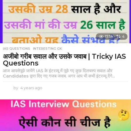
g
o
17.5k
4
IAS QUESTIONS
,
INTERESTING GK
अजीबो गरीब सवाल और उसके जवाब | Tricky IAS
Questions
आज आपसेपूछे जायेंगे IAS के इंटरव्यू में पूछे गए कुछ दिलचस्प सवाल और
Candidates द्वारा दिए गए गजब जवाब. अगर आप भी कभी इंटरव्यू देंगे...
by
4 years ago
4
y
e
a
r
s
a
g