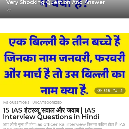
Very Shocking Question And Answer
by
858
-3
IAS QUESTIONS
,
UNCATEGORIZED
15 IAS इंटरव्यू सवाल और जवाब | IAS
Interview Questions in Hindi
आप लोगो सुना ही होगा ias officer ka interview कितना कठिन होता है IAS