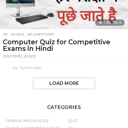
1.3k
0
GK
,
GK QUIZ
,
IAS QUESTIONS
Computer Quiz for Competitive
Exams in Hindi
[zombify_post]
by
5 years ago
5
y
e
LOAD MORE
a
r
s
a
g
CATEGORIES
o
GENERAL KNOWLEDGE
QUIZ