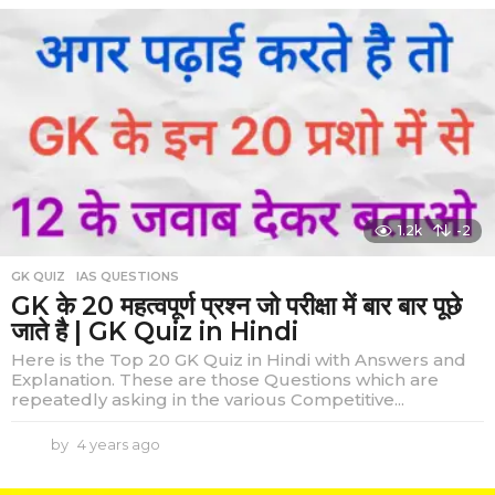
e
a
r
s
a
g
o
1.2k
-2
GK QUIZ
,
IAS QUESTIONS
GK के 20 महत्वपूर्ण प्रश्न जो परीक्षा में बार बार पूछे
जाते है | GK Quiz in Hindi
Here is the Top 20 GK Quiz in Hindi with Answers and
Explanation. These are those Questions which are
repeatedly asking in the various Competitive...
by
4 years ago
4
y
e