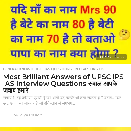
a
r
s
a
g
o
3.5k
-2
GENERAL KNOWLEDGE
,
IAS QUESTIONS
,
INTERESTING GK
Most Brilliant Answers of UPSC IPS
IAS Interview Questions सवाल आपके
जवाब हमारे
सवाल 1. वह कौनसा प्राणी है जो आँखे बंद करके भी देख सकता है ?जवाब– ऊंट
ऊंट एक ऐसा जानवर है जो रेगिस्तान में लगभग...
by
4 years ago
4
y
e