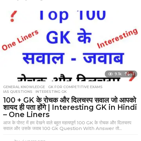
y
e
a
r
s
a
g
o
9.1k
-1
GENERAL KNOWLEDGE
,
GK FOR COMPETITIVE EXAMS
,
IAS QUESTIONS
,
INTERESTING GK
100 + GK के रोचक और दिलचस्प सवाल जो आपको
शायद ही पता होंगे | Interesting GK in Hindi
– One Liners
आज के पोस्ट में हम देखने वाले बहुत महत्वपूर्ण 100 GK के रोचक और दिलचस्प
सवाल और उसके जवाब 100 Gk Question With Answer तो...