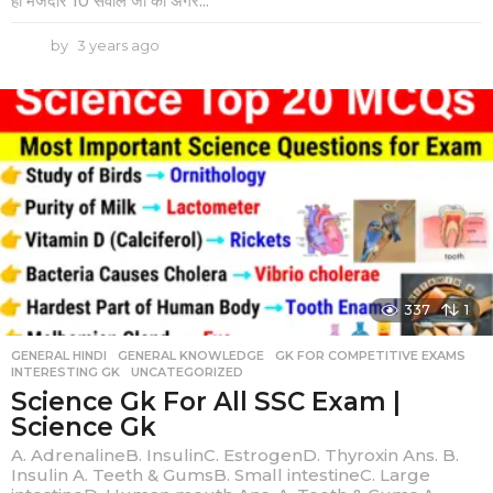
ही मजेदार 10 सवाल जो की अगर...
by
3 years ago
2
y
e
a
r
s
a
g
o
337
1
GENERAL HINDI
,
GENERAL KNOWLEDGE
,
GK FOR COMPETITIVE EXAMS
,
INTERESTING GK
,
UNCATEGORIZED
Science Gk For All SSC Exam |
Science Gk
A. AdrenalineB. InsulinC. EstrogenD. Thyroxin Ans. B.
Insulin A. Teeth & GumsB. Small intestineC. Large