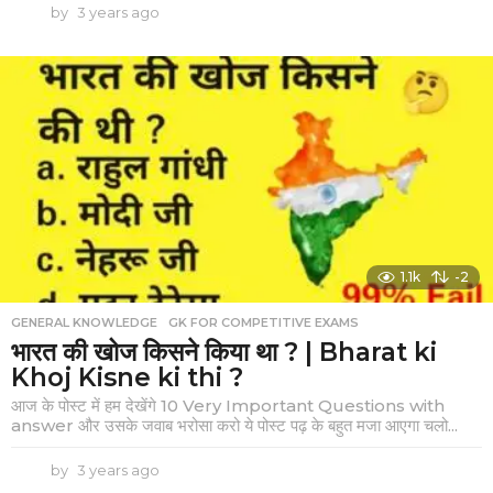
by
3 years ago
3
y
e
a
r
s
a
g
o
1.1k
-2
GENERAL KNOWLEDGE
,
GK FOR COMPETITIVE EXAMS
भारत की खोज किसने किया था ? | Bharat ki
Khoj Kisne ki thi ?
आज के पोस्ट में हम देखेंगे 10 Very Important Questions with
answer और उसके जवाब भरोसा करो ये पोस्ट पढ़ के बहुत मजा आएगा चलो...
by
3 years ago
3
y