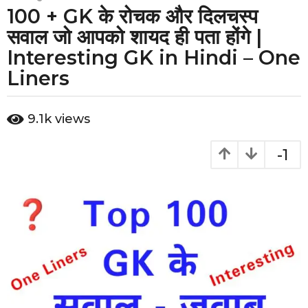
e
100 + GK के रोचक और दिलचस्प
a
सवाल जो आपको शायद ही पता होंगे |
r
Interesting GK in Hindi – One
s
Liners
a
g
b
o
9.1k
views
y
4
y
-1
e
a
r
s
a
g
o