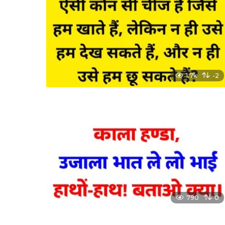
1.7k
-2
790
0