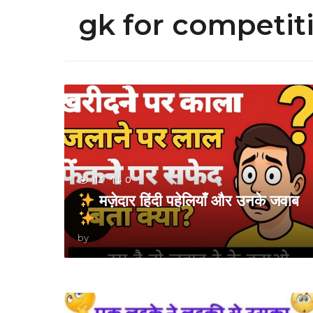
gk for competit
113
0
मज़ेदार हिंदी पहेलियाँ और उनके जवाब
by