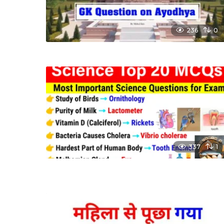
236
0
337
1