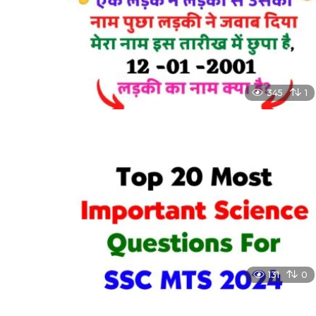
345
1
131
0