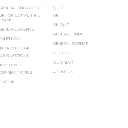
GENERAL KNOWLEDGE
QUIZ
GK FOR COMPETITIVE
GK
EXAMS
GK QUIZ
GENERAL SCIENCE
GENERAL HINDI
PAHELIYAN
GENERAL SCIENCE
INTERESTING GK
VIDEOS
IAS QUESTIONS
OUR TEAM
IMP TOPICS
ABOUT US
CURRENT TOPICS
E BOOK