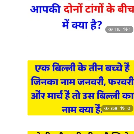
1.1k
1
858
-3