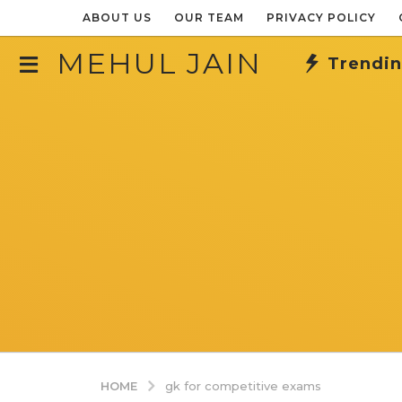
ABOUT US
OUR TEAM
PRIVACY POLICY
MEHUL JAIN
Trendi
HOME
gk for competitive exams