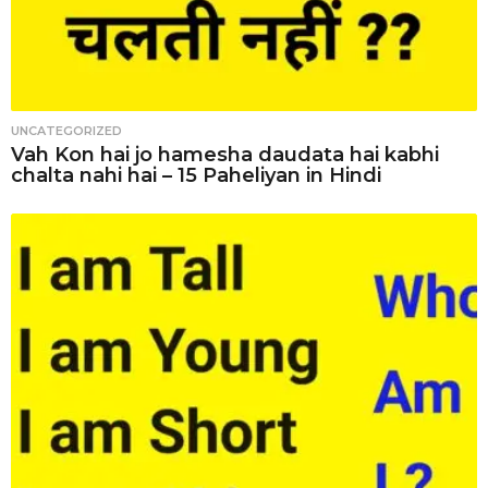
UNCATEGORIZED
Vah Kon hai jo hamesha daudata hai kabhi
chalta nahi hai – 15 Paheliyan in Hindi