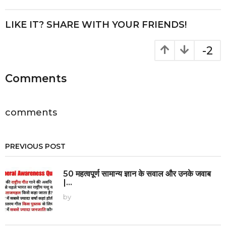
t
P
LIKE IT? SHARE WITH YOUR FRIENDS!
a
g
-2
i
n
Comments
a
t
i
comments
o
n
PREVIOUS POST
50 महत्वपूर्ण सामान्य ज्ञान के सवाल और उनके जवाब
|...
by