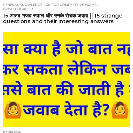
GENERAL KNOWLEDGE
,
GK FOR COMPETITIVE EXAMS
,
UNCATEGORIZED
15 अजब-गजब सवाल और उनके रोचक जवाब || 15 strange
questions and their interesting answers
PAHELIYAN