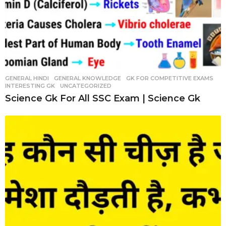
GENERAL HINDI
,
GENERAL KNOWLEDGE
,
GK FOR COMPETITIVE EXAMS
,
INTERESTING GK
,
UNCATEGORIZED
Science Gk For All SSC Exam | Science Gk