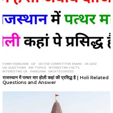
FUNNY PAHELIYAN
,
GIF
,
GK FOR COMPETITIVE EXAMS
,
GK QUIZ
,
IAS QUESTIONS
,
IMP TOPICS
,
INTERESTING FACTS
,
INTERESTING GK
,
PAHELIYAN
,
UNCATEGORIZED
राजस्थान में पत्थर मार होली कहां की प्रसिद्ध है | Holi Related
Questions and Answer