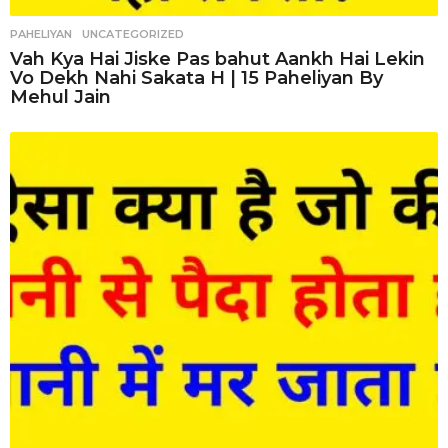
PAHELIYAN
,
UNCATEGORIZED
Vah Kya Hai Jiske Pas bahut Aankh Hai Lekin
Vo Dekh Nahi Sakata H | 15 Paheliyan By
Mehul Jain