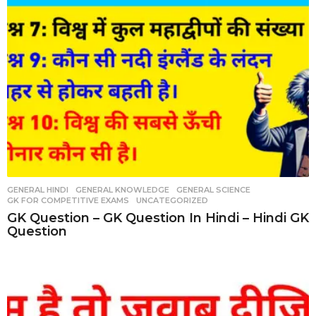
GENERAL HINDI
,
GENERAL KNOWLEDGE
,
GENERAL SCIENCE
,
GK FOR COMPETITIVE EXAMS
,
UNCATEGORIZED
GK Question – GK Question In Hindi – Hindi GK
Question