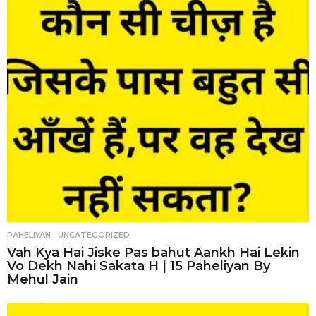
PAHELIYAN
,
UNCATEGORIZED
Vah Kya Hai Jiske Pas bahut Aankh Hai Lekin
Vo Dekh Nahi Sakata H | 15 Paheliyan By
Mehul Jain