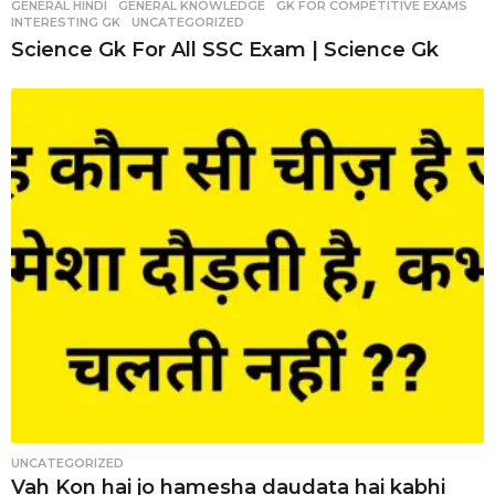
GENERAL HINDI
,
GENERAL KNOWLEDGE
,
GK FOR COMPETITIVE EXAMS
,
INTERESTING GK
,
UNCATEGORIZED
Science Gk For All SSC Exam | Science Gk
UNCATEGORIZED
Vah Kon hai jo hamesha daudata hai kabhi