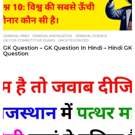
GENERAL HINDI
,
GENERAL KNOWLEDGE
,
GENERAL SCIENCE
,
GK FOR COMPETITIVE EXAMS
,
UNCATEGORIZED
GK Question – GK Question In Hindi – Hindi GK
Question