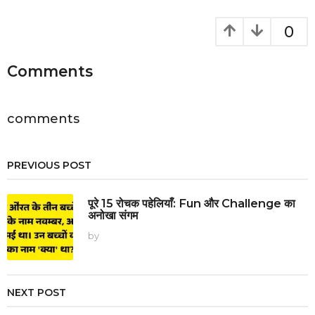
a
g
0
i
n
Comments
a
t
i
comments
o
n
PREVIOUS POST
पूरे 15 रोचक पहेलियाँ: Fun और Challenge का
अनोखा संगम
by
NEXT POST