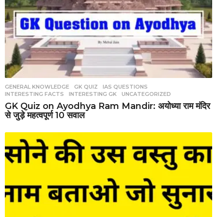
GENERAL KNOWLEDGE
,
GK QUIZ
,
IAS QUESTIONS
,
INTERESTING FACTS
,
INTERESTING GK
,
UNCATEGORIZED
GK Quiz on Ayodhya Ram Mandir: अयोध्या राम मंदिर
से जुड़े महत्वपूर्ण 10 सवाल