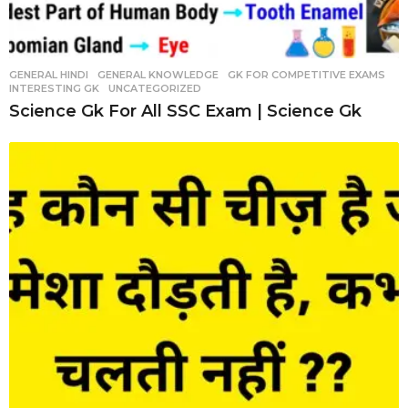
GENERAL HINDI
,
GENERAL KNOWLEDGE
,
GK FOR COMPETITIVE EXAMS
,
INTERESTING GK
,
UNCATEGORIZED
Science Gk For All SSC Exam | Science Gk