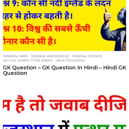
GENERAL HINDI
,
GENERAL KNOWLEDGE
,
GENERAL SCIENCE
,
GK FOR COMPETITIVE EXAMS
,
UNCATEGORIZED
GK Question – GK Question In Hindi – Hindi GK
Question