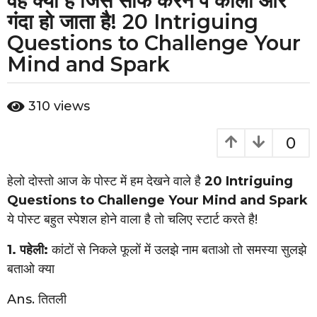
वह क्या है जिसे साफ करने पे काला और
e
गंदा हो जाता है! 20 Intriguing
a
Questions to Challenge Your
r
Mind and Spark
s
a
g
b
310
views
y
o
2
0
y
e
हेलो दोस्तो आज के पोस्ट में हम देखने वाले है
20 Intriguing
a
Questions to Challenge Your Mind and Spark
r
ये पोस्ट बहुत स्पेशल होने वाला है तो चलिए स्टार्ट करते है!
s
1. पहेली:
कांटों से निकले फूलों में उलझे नाम बताओ तो समस्या सुलझे
a
बताओ क्या
g
o
Ans. तितली