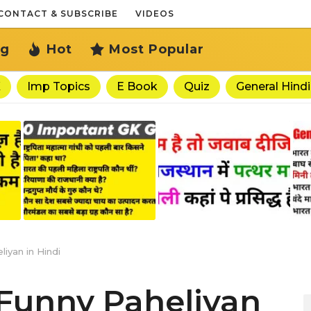
CONTACT & SUBSCRIBE
VIDEOS
ng
Hot
Most Popular
K
Imp Topics
E Book
Quiz
General Hindi
eliyan in Hindi
 | Funny Paheliyan