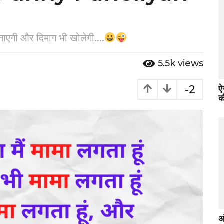
गी और दिमाग भी खोलेगी....
5.5k
views
-2
ऐ
क
अ