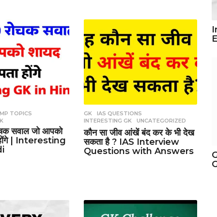
I
E
IMP TOPICS
,
GK
,
IAS QUESTIONS
,
GK
INTERESTING GK
,
UNCATEGORIZED
ोचक सवाल जो आपको
कौन सा जीव आंखें बंद कर के भी देख
होंगे | Interesting
सकता है ? IAS Interview
di
Questions with Answers
G
G