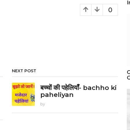
I
0
NEXT POST
G
G
बच्चों की पहेलियाँ- bachho ki
paheliyan
by