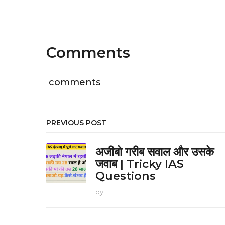
P
a
g
Comments
i
n
comments
a
t
PREVIOUS POST
i
o
अजीबो गरीब सवाल और उसके
जवाब | Tricky IAS
n
Questions
by