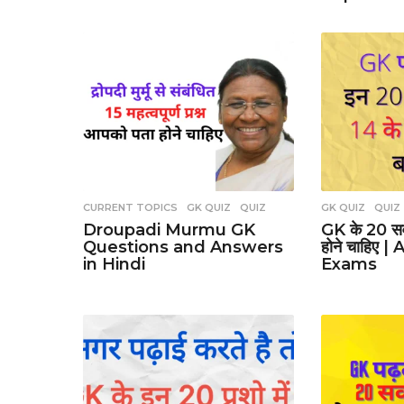
CURRENT TOPICS
,
GK QUIZ
,
QUIZ
GK QUIZ
,
QUIZ
Droupadi Murmu GK
GK के 20 स
Questions and Answers
होने चाहिए 
in Hindi
Exams