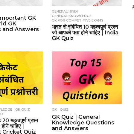
GENERAL HINDI
,
GENERAL KNOWLEDGE
,
ित Important GK
GK FOR COMPETITIVE EXAMS
rld GK
भारत से संबंधित 10 महत्वपूर्ण प्रश्न
s and Answers
जो आपको पता होने चाहिए | India
GK Quiz
WLEDGE
,
GK QUIZ
,
GK
,
QUIZ
ED
GK Quiz | General
 20 महत्वपूर्ण प्रश्न
Knowledge Questions
होने चाहिए |
and Answers
 Cricket Quiz