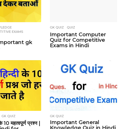
WLEDGE
,
GK QUIZ
,
QUIZ
TITIVE EXAMS
,
Important Computer
S
Quiz for Competitive
important gk
Exams in Hindi
s
,
GK QUIZ
GK QUIZ
Important General
के 10 महत्वपूर्ण प्रश्न |
Knowledge Quiz in Hindi
indi for