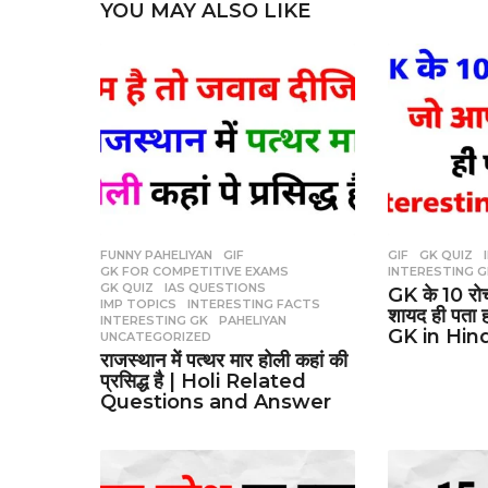
YOU MAY ALSO LIKE
FUNNY PAHELIYAN
,
GIF
,
GIF
,
GK QUIZ
,
GK FOR COMPETITIVE EXAMS
,
INTERESTING 
GK QUIZ
,
IAS QUESTIONS
,
GK के 10 र
IMP TOPICS
,
INTERESTING FACTS
,
शायद ही पता 
INTERESTING GK
,
PAHELIYAN
,
GK in Hin
UNCATEGORIZED
राजस्थान में पत्थर मार होली कहां की
प्रसिद्ध है | Holi Related
Questions and Answer