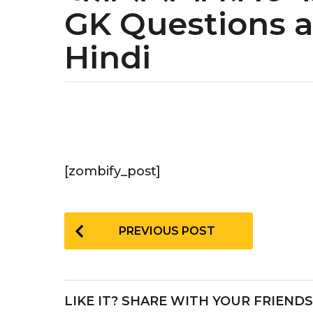
GK Questions 
a
r
Hindi
s
a
g
b
o
y
4
y
e
[zombify_post]
a
r
P
s
PREVIOUS POST
o
a
g
s
o
t
LIKE IT? SHARE WITH YOUR FRIENDS