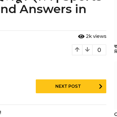
and Answers in
2k
views
र
0
R
NEXT POST
!
G