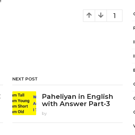
!
1
NEXT POST
C
Paheliyan in English
with Answer Part-3
by