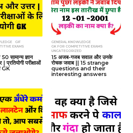
WLEDGE
,
GIF
,
GENERAL KNOWLEDGE
,
TITIVE EXAMS
,
GK FOR COMPETITIVE EXAMS
,
UNCATEGORIZED
50 सामान्य ज्ञान
15 अजब-गजब सवाल और उनके
र | प्रतियोगी परीक्षाओं
रोचक जवाब || 15 strange
गी GK
questions and their
interesting answers