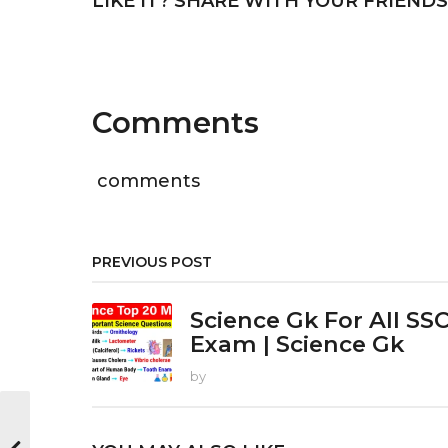
LIKE IT? SHARE WITH YOUR FRIENDS
P
a
g
Comments
i
n
comments
a
t
PREVIOUS POST
i
o
Science Gk For All SS
Exam | Science Gk
n
by