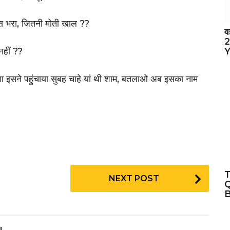
रस भरा, जितनी मोती खाल ??
व
2
Y
नहीं ??
शा इसने पहुंचाया सुबह चाहे यां थी शाम, बतलाओ अब इसका नाम
T
NEXT POST
Q
B