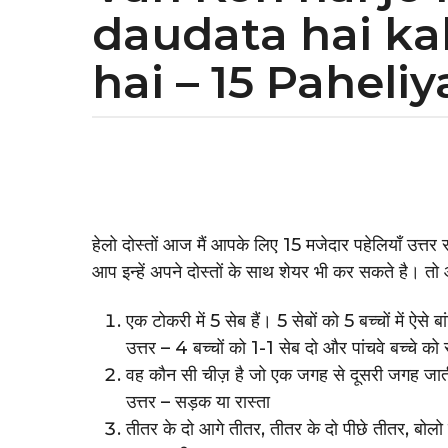
daudata hai ka
a
r
hai – 15 Paheliy
s
a
g
b
o
y
3
y
e
हेलो दोस्तों आज मैं आपके लिए 15 मजेदार पहेलियाँ उत्
a
आप इन्हें अपने दोस्तों के साथ शेयर भी कर सकते है। तो आ
r
एक टोकरी में 5 सेब हैं। 5 सेबों को 5 बच्चों में ऐसे
s
उत्तर – 4 बच्चों को 1-1 सेब दो और पांचवे बच्चे को
a
वह कौन सी चीज़ है जो एक जगह से दूसरी जगह जात
g
उत्तर – सड़क या रास्ता
o
तीतर के दो आगे तीतर, तीतर के दो पीछे तीतर, बोल