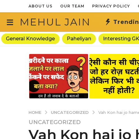
ABOUT US
OUR TEAM
PRIVACY POLICY
MEHUL JAIN
Trendi
General Knowledge
Paheliyan
Interesting G
UNCATEGORIZED
HOME
Vah Kon hai jo hame
3
UNCATEGORIZED
Vah Kon hai j
y
e