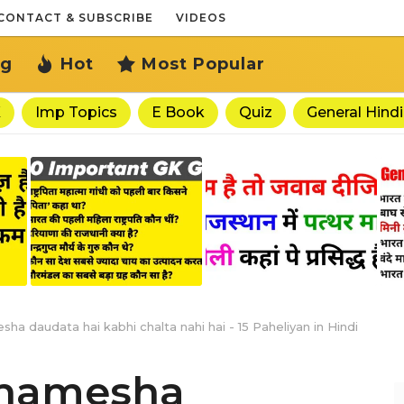
CONTACT & SUBSCRIBE
VIDEOS
ng
Hot
Most Popular
K
Imp Topics
E Book
Quiz
General Hindi
sha daudata hai kabhi chalta nahi hai - 15 Paheliyan in Hindi
o hamesha