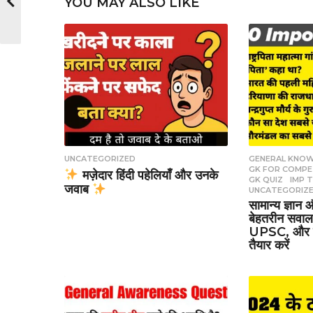
YOU MAY ALSO LIKE
UNCATEGORIZED
GENERAL KNO
GK FOR COMPE
मज़ेदार हिंदी पहेलियाँ और उनके
GK QUIZ
,
IMP 
जवाब
UNCATEGORIZ
सामान्य ज्ञान
बेहतरीन सवा
UPSC, और बैंक
तैयार करें