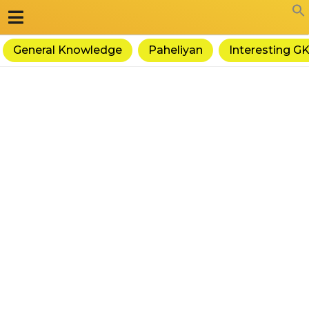
General Knowledge
Paheliyan
Interesting G