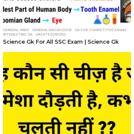
GENERAL HINDI
,
GENERAL KNOWLEDGE
,
GK FOR COMPETITIVE EXAMS
,
INTERESTING GK
,
UNCATEGORIZED
Science Gk For All SSC Exam | Science Gk