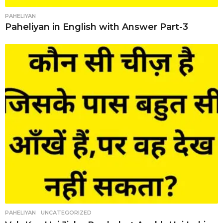
PAHELIYAN
Paheliyan in English with Answer Part-3
PAHELIYAN
,
UNCATEGORIZED