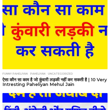
FUNNY PAHELIYAN
,
PAHELIYAN
,
UNCATEGORIZED
ऐसा कौन सा काम है जो कुंवारी लड़की नहीं कर सकती है | 10 Very
Intresting Paheliyan Mehul Jain