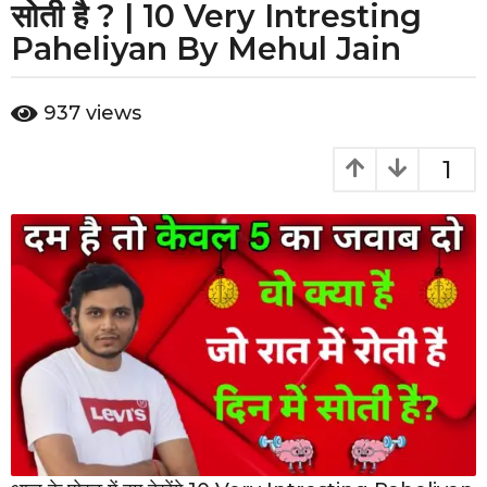
e
सोती है ? | 10 Very Intresting
a
Paheliyan By Mehul Jain
r
s
b
937
views
y
a
g
1
o
3
y
e
a
r
s
a
g
o