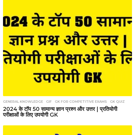
GENERAL KNOWLEDGE
,
GIF
,
GK FOR COMPETITIVE EXAMS
,
GK QUIZ
2024 के टॉप 50 सामान्य ज्ञान प्रश्न और उत्तर | प्रतियोगी
परीक्षाओं के लिए उपयोगी GK