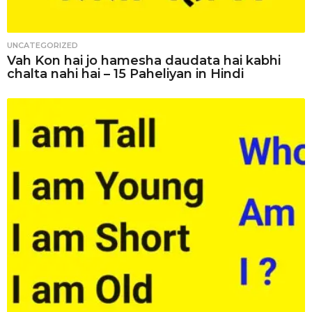
UNCATEGORIZED
Vah Kon hai jo hamesha daudata hai kabhi
chalta nahi hai – 15 Paheliyan in Hindi